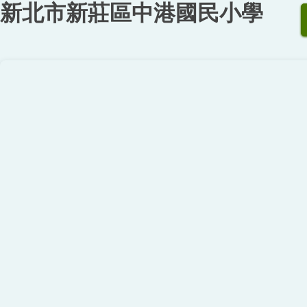
新北市新莊區中港國民小學
跳
到
主
要
內
容
區