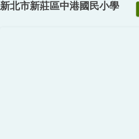
新北市新莊區中港國民小學
跳
到
主
要
內
容
區