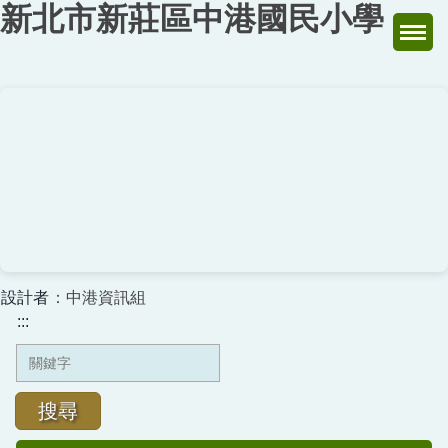
新北市新莊區中港國民小學
跳
到
主
要
內
容
區
設計者
：中港資訊組
:::
搜尋