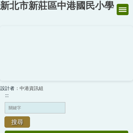
新北市新莊區中港國民小學
跳
到
主
要
內
容
區
設計者
：中港資訊組
:::
搜尋