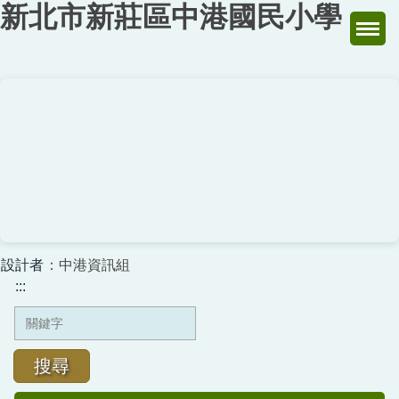
新北市新莊區中港國民小學
跳
到
主
要
內
容
區
設計者
：中港資訊組
:::
搜尋