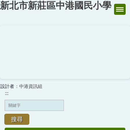
新北市新莊區中港國民小學
跳
到
主
要
內
容
區
設計者
：中港資訊組
:::
搜尋