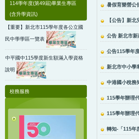
114學年度(第49屆)畢業生專區
暑假育樂營公告(
本校棒球隊招生訊息
(含升學資訊)
本校桌球隊招生訊息
【公告】新北兒童
【重要】新北市115學年度各公立國
公告 新北市新莊
民中學學區一覽表
公告115學年
中平國中115學度新生額滿入學資格
新北市中小學寒暑假
說明
中港國小稅務
校務服務
115學年辦理
115學年辦理
轉知-「11