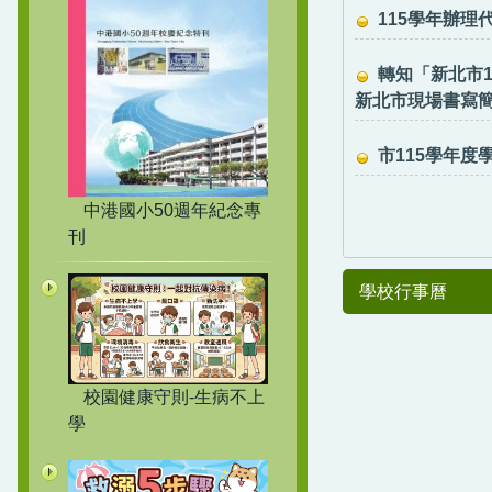
115學年辦理
轉知「新北市
新北市現場書寫
市115學年度
中港國小50週年紀念專
刊
學校行事曆
校園健康守則-生病不上
學