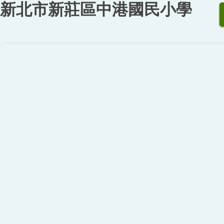
新北市新莊區中港國民小學
跳
到
主
要
內
容
區