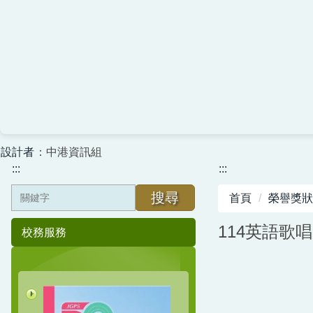
設計者
：中港資訊組
:::
:::
搜尋
首頁
榮譽獎狀
114英語歌
校務服務