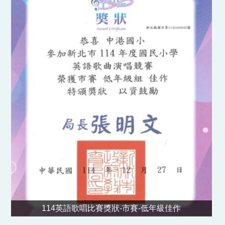
114英語歌唱比賽獎狀-市賽-低年級佳作