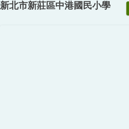
新北市新莊區中港國民小學
跳
到
主
要
內
容
區