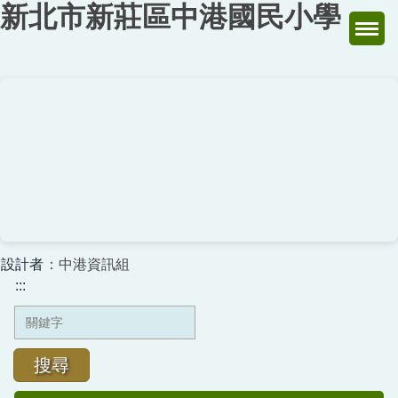
新北市新莊區中港國民小學
跳
到
主
要
內
容
區
設計者
：中港資訊組
:::
搜尋