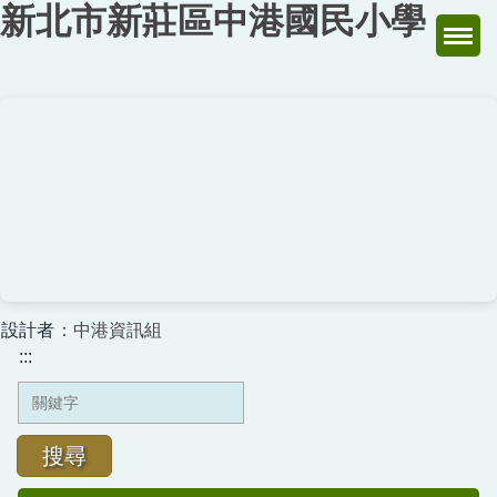
新北市新莊區中港國民小學
跳
到
主
要
內
容
區
設計者
：中港資訊組
:::
搜尋