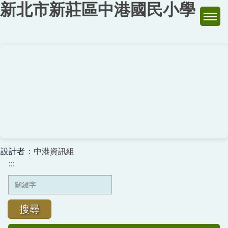
新北市新莊區中港國民小學
跳
到
主
要
內
容
區
設計者
：中港資訊組
:::
搜尋