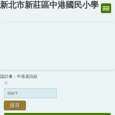
新北市新莊區中港國民小學
跳
到
主
要
內
容
區
設計者
：中港資訊組
:::
搜尋