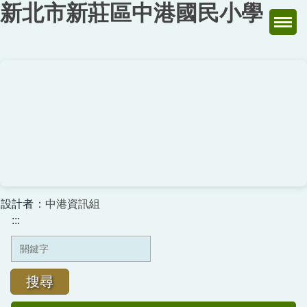
新北市新莊區中港國民小學
跳
到
主
要
內
容
區
設計者
：中港資訊組
:::
搜尋