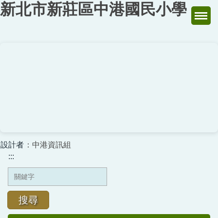
新北市新莊區中港國民小學
跳
到
主
要
內
容
區
設計者
：中港資訊組
:::
搜尋