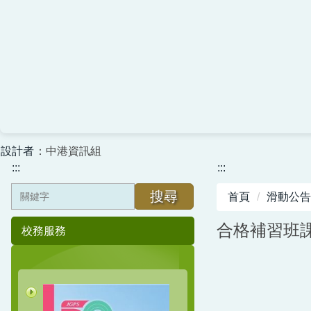
設計者
：中港資訊組
:::
:::
搜尋
首頁
滑動公告 
合格補習班
校務服務