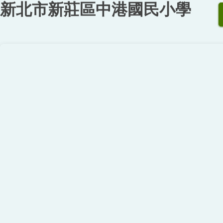
新北市新莊區中港國民小學
跳
到
主
要
內
容
區