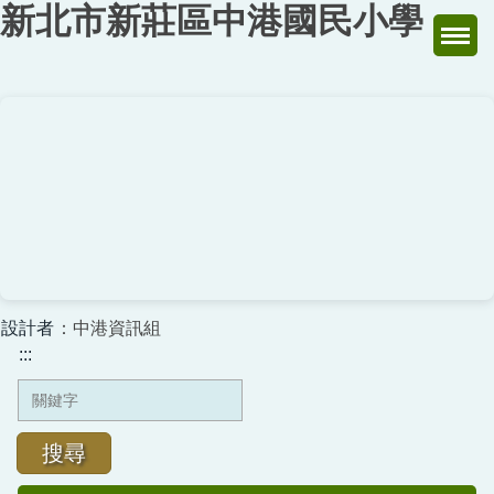
新北市新莊區中港國民小學
跳
到
主
要
內
容
區
設計者
：中港資訊組
:::
搜尋