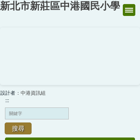
新北市新莊區中港國民小學
跳
到
主
要
內
容
區
設計者
：中港資訊組
:::
搜尋