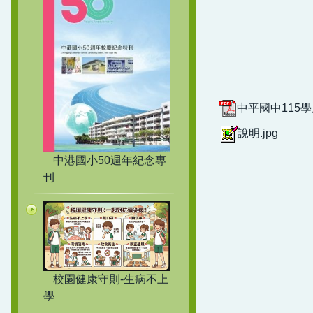
中平國中115學
說明.jpg
中港國小50週年紀念專
刊
校園健康守則-生病不上
學