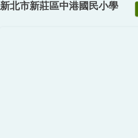
新北市新莊區中港國民小學
跳
到
主
要
內
容
區