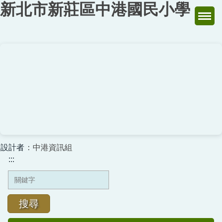
新北市新莊區中港國民小學
跳
到
主
要
內
容
區
設計者
：中港資訊組
:::
搜尋