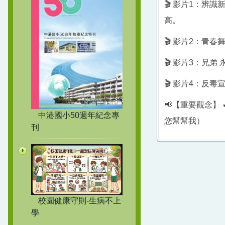
🎬 影片1：辨識
高。
🎬 影片2：青春
🎬 影片3：兄弟
🎬 影片4：反毒
📢【重要觀念】 
中港國小50週年紀念專
您幫幫我）
刊
校園健康守則-生病不上
學