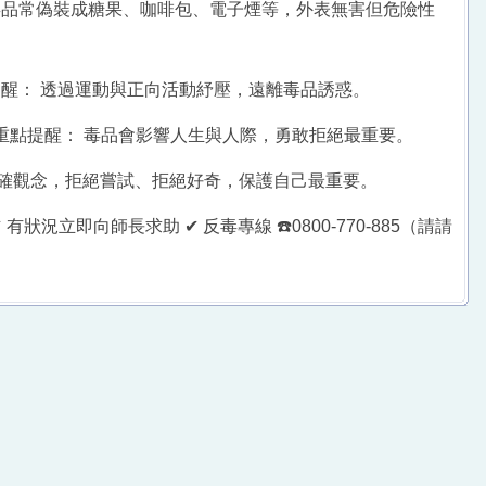
興毒品常偽裝成糖果、咖啡包、電子煙等，外表無害但危險性
點提醒： 透過運動與正向活動紓壓，遠離毒品誘惑。
 重點提醒： 毒品會影響人生與人際，勇敢拒絕最重要。
立正確觀念，拒絕嘗試、拒絕好奇，保護自己最重要。
況立即向師長求助 ✔ 反毒專線 ☎️0800-770-885（請請