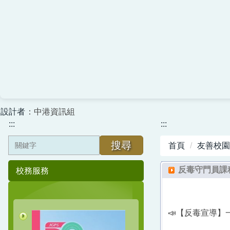
設計者
：中港資訊組
:::
:::
搜尋
首頁
友善校園
反毒守門員課
校務服務
📣【反毒宣導】