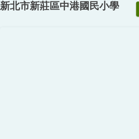
新北市新莊區中港國民小學
跳
到
主
要
內
容
區