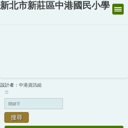
新北市新莊區中港國民小學
跳
到
主
要
內
容
區
設計者
：中港資訊組
:::
搜尋