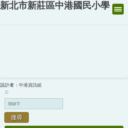
新北市新莊區中港國民小學
跳
到
主
要
內
容
區
設計者
：中港資訊組
:::
搜尋