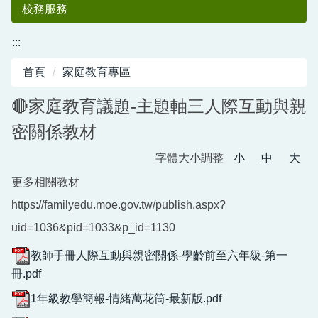
校務服務
:::
首頁
家庭教育專區
🔴家庭教育議題-主題軸三人際互動與親
密關係教材
字體大小調整
小
中
大
中港國小50
更多相關教材
https://familyedu.moe.gov.tw/publish.aspx?
uid=1036&pid=1033&p_id=1130
教師手冊人際互動與親密關係-學齡前至六年級-第一
冊.pdf
週年紀念專刊
1年級教學簡報-情緒萬花筒-最新版.pdf