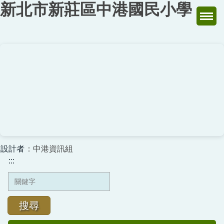
新北市新莊區中港國民小學
跳
到
主
要
內
容
區
設計者
：中港資訊組
:::
搜尋