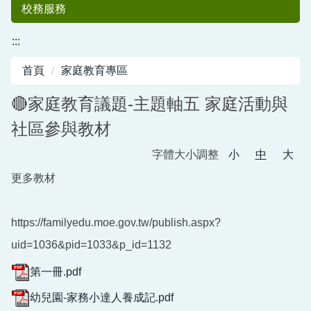
校務服務
:::
首頁
家庭教育專區
🔴家庭教育議題-主題軸五 家庭活動與
社區參與教材
字體大小調整
小
中
大
中港國小50
更多教材
https://familyedu.moe.gov.tw/publish.aspx?
uid=1036&pid=1033&p_id=1132
第一冊.pdf
週年紀念專刊
幼兒園-家務小達人養成記.pdf