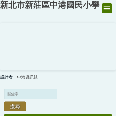
新北市新莊區中港國民小學
跳
到
主
要
內
容
區
設計者
：中港資訊組
:::
搜尋