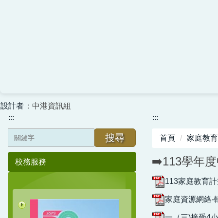
設計者
：中港資訊組
:::
:::
搜尋
首頁
家庭教育
➡️113學
校務服務
113家庭教育計畫
家庭資源網絡-
一（三)接受4