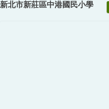
新北市新莊區中港國民小學
跳
到
主
要
內
容
區