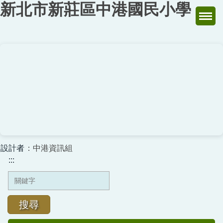
新北市新莊區中港國民小學
跳
到
主
要
內
容
區
設計者
：中港資訊組
:::
搜尋