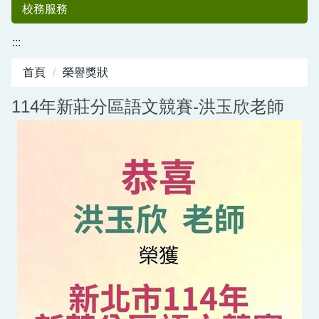
校務服務
:::
首頁
榮譽獎狀
114年新莊分區語文競賽-洪玉欣老師
中港國小50
週年紀念專刊