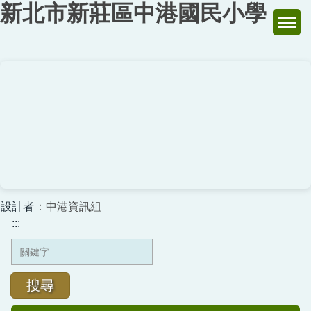
新北市新莊區中港國民小學
跳
到
主
要
內
容
區
設計者
：中港資訊組
:::
搜尋