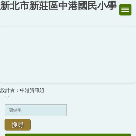
新北市新莊區中港國民小學
跳
到
主
要
內
容
區
設計者
：中港資訊組
:::
搜尋